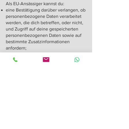
Als EU-Ansässiger kannst du:
eine Bestätigung darüber verlangen, ob
personenbezogene Daten verarbeitet
werden, die dich betreffen, oder nicht,
und Zugriff auf deine gespeicherten
personenbezogenen Daten sowie auf
bestimmte Zusatzinformationen
anfordern;
den Erhalt von personenbezogenen
Daten, die du uns bereitgestellt hast, in
einem strukturierten, gängigen und
maschinenlesbaren Format verlangen;
die Berichtigung deiner
personenbezogenen Daten verlangen,
die bei uns gespeichert sind;
die Löschung deiner
personenbezogenen Daten verlangen;
der Verarbeitung deiner
personenbezogenen Daten durch uns
widersprechen;