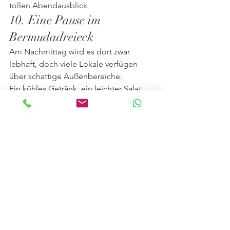
tollen Abendausblick
10. Eine Pause im 
Bermudadreieck
Am Nachmittag wird es dort zwar 
lebhaft, doch viele Lokale verfügen 
über schattige Außenbereiche.
Ein kühles Getränk, ein leichter Salat 
oder einfach nur Menschen 
beobachten – manchmal braucht es 
gar nicht mehr.
11. Früh aufstehen lohnt 
sich
Bochum zeigt morgens ein ganz 
anderes Gesicht.
Die Innenstadt ist ruhig, Cafés öffnen 
ihre Türen und die Temperaturen laden 
zu einem entspannten Spaziergang ein.